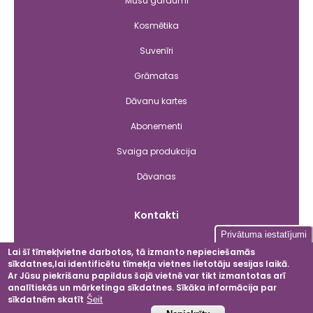
Mūsu gardumi
Kosmētika
Suvenīri
Grāmatas
Dāvanu kartes
Abonementi
Svaiga produkcija
Dāvanas
Kontakti
Privātuma iestatījumi
Lai šī tīmekļvietne darbotos, tā izmanto nepieciešamās
sīkdatnes,lai identificētu tīmekļa vietnes lietotāju sesijas laikā.
Facebook
Instagram
LinkedIn
YouT
Ar Jūsu piekrišanu papildus šajā vietnē var tikt izmantotas arī
analītiskās un mārketinga sīkdatnes. Sīkāka informācija par
sīkdatnēm skatīt
Šeit