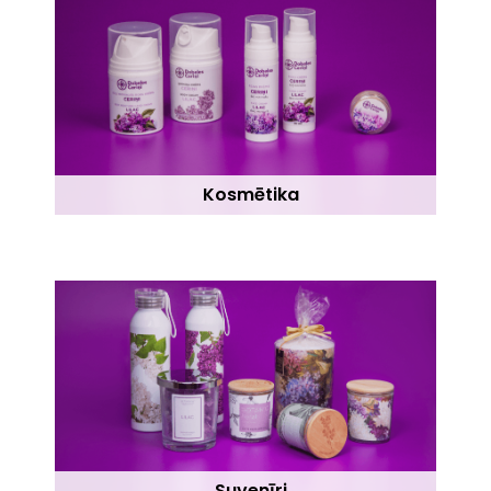
Kosmētika
Suvenīri