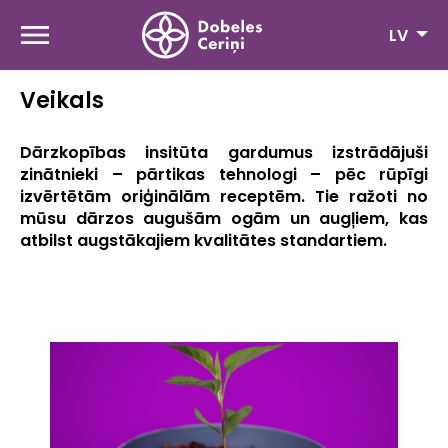
Pārlekt
uz
LV
galveno
saturu
Veikals
Dārzkopības insitūta gardumus izstrādājuši
zinātnieki – pārtikas tehnologi – pēc rūpīgi
izvērtētām oriģinālām receptēm. Tie ražoti no
mūsu dārzos augušām ogām un augļiem, kas
atbilst augstākajiem kvalitātes standartiem.
Share
Facebook
Mastodon
Email