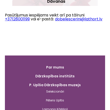
Dāvanas
Pasūtījumus iespējams veikt arī pa tālruni
+37128001199
vai e-pastā:
dobelescerini@lathort.lv
Galvenā
Par mums
izvēlne
Dārzkopības institūts
P. Upīša Dārzkopības muzejs
Selekcionāri
Pēteris Upītis
Laimonis Kārkliņš