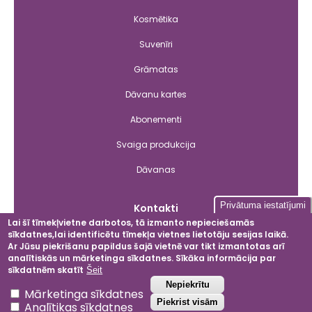
Kosmētika
Suvenīri
Grāmatas
Dāvanu kartes
Abonementi
Svaiga produkcija
Dāvanas
Privātuma iestatījumi
Kontakti
Lai šī tīmekļvietne darbotos, tā izmanto nepieciešamās
sīkdatnes,lai identificētu tīmekļa vietnes lietotāju sesijas laikā.
Ar Jūsu piekrišanu papildus šajā vietnē var tikt izmantotas arī
Facebook
Instagram
LinkedIn
YouT
analītiskās un mārketinga sīkdatnes. Sīkāka informācija par
sīkdatnēm skatīt
Šeit
Atsaukt piekrišanu
Nepiekrītu
Mārketinga sīkdatnes
Piekrist visām
Analītikas sīkdatnes