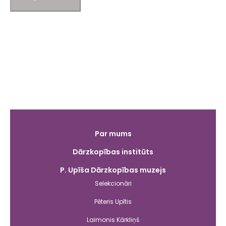
Galvenā
Par mums
izvēlne
Dārzkopības institūts
P. Upīša Dārzkopības muzejs
Selekcionāri
Pēteris Upītis
Laimonis Kārkliņš