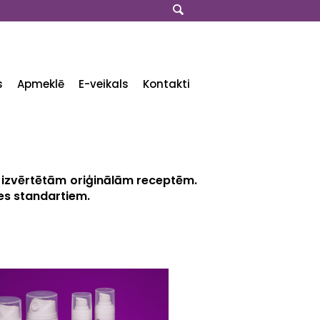
s
Apmeklē
E-veikals
Kontakti
i izvērtētām oriģinālām receptēm.
es standartiem.