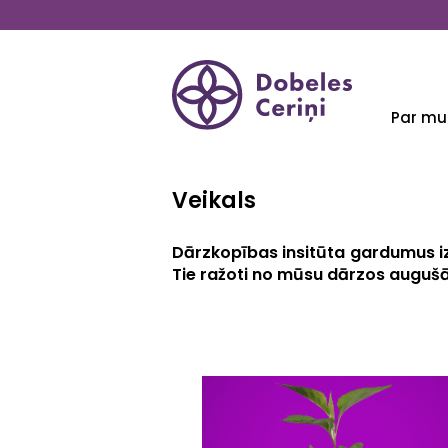
Pārlekt
uz
galveno
saturu
LV
EN
LT
Par m
Veikals
Dārzkopības insitūta gardumus iz
Tie ražoti no mūsu dārzos augušā
Share
Facebook
Mastodon
Email