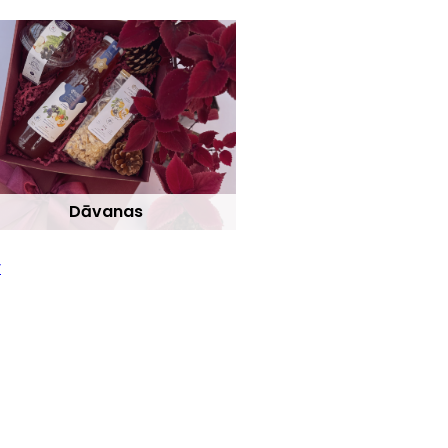
Dāvanas
v