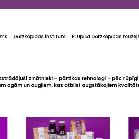
ums
Dārzkopības institūts
P. Upīša Dārzkopības muzej
strādājuši zinātnieki – pārtikas tehnologi – pēc rūpīg
m ogām un augļiem, kas atbilst augstākajiem kvalitāt