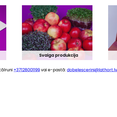
Svaiga produkcija
tālruni
+37128001199
vai e-pastā:
dobelescerini@lathort.l