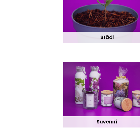
Stādi
Suvenīri