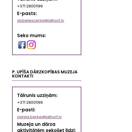
+371 28001199
E-pasts:
dobelescerini@lathort.lv
Seko mums:
P. UPĪŠA DĀRZKOPĪBAS MUZEJA
KONTAKTI
Tālrunis uzziņām:
+371 28001199
E-pasti:
agnija.berke@lathort.lv
Muzeja un dārza
aktivitātēm sekojiet līdzi: