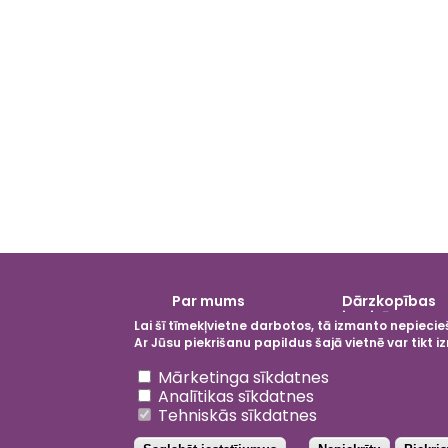
Galvenā
Par mums
Dārzkopības
izvēlne
institūts
Lai šī tīmekļvietne darbotos, tā izmanto nepiecieš
Ar Jūsu piekrišanu papildus šajā vietnē var tikt
Atsaukt piekrišanu
Mārketinga sīkdatnes
Analītikas sīkdatnes
Tehniskās sīkdatnes