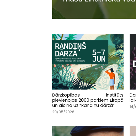
Dārzkopības institūts
Da
pievienojas 2800 parkiem Eiropā
lai
un aicina uz “Randiņu dārzā”
14/
29/05/2026