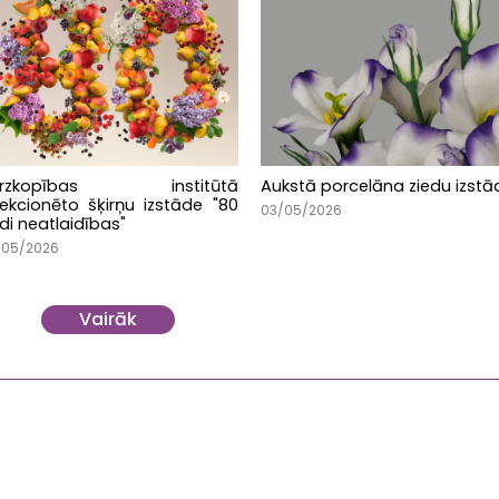
ārzkopības institūtā
Aukstā porcelāna ziedu izstā
lekcionēto šķirņu izstāde "80
03/05/2026
di neatlaidības"
/05/2026
Vairāk