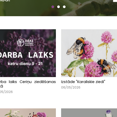
rba laiks Ceriņu ziedēšanas
Izstāde "Karaliskie ziedi"
kā
06/05/2026
05/2026