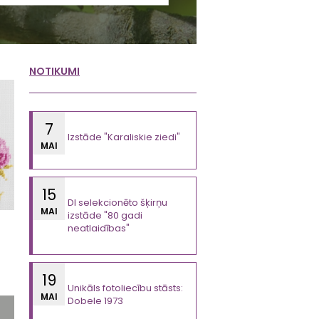
NOTIKUMI
7
Izstāde "Karaliskie ziedi"
MAI
15
DI selekcionēto šķirņu
MAI
izstāde "80 gadi
neatlaidības"
19
Unikāls fotoliecību stāsts:
MAI
Dobele 1973