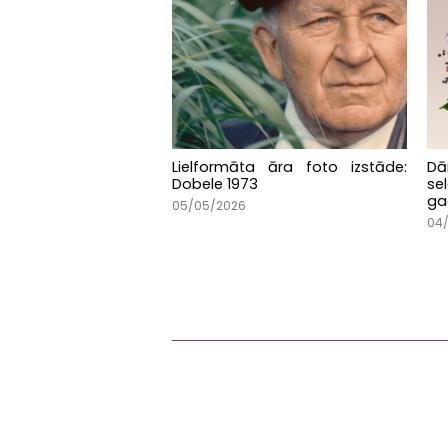
Lielformāta āra foto izstāde:
D
Dobele 1973
se
ga
05/05/2026
04