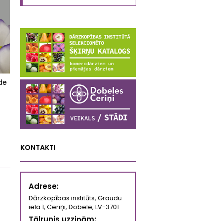
de
KONTAKTI
Adrese:
Dārzkopības institūts, Graudu
iela 1, Ceriņi, Dobele, LV-3701
Tālrunis uzziņām: