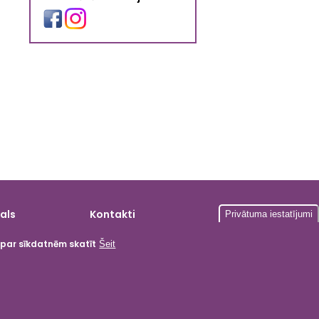
als
Kontakti
Privātuma iestatījumi
a par sīkdatnēm skatīt
Šeit
gardumi
ika
i
tas
 kartes