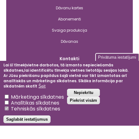
Dāvanu kartes
Abonementi
Svaiga produkcija
Dāvanas
Privātuma iestatījumi
Kontakti
Lai šī tīmekļvietne darbotos, tā izmanto nepieciešamās
sīkdatnes,lai identificētu tīmekļa vietnes lietotāju sesijas laikā.
Ar Jūsu piekrišanu papildus šajā vietnē var tikt izmantotas arī
Facebook
Instagram
LinkedIn
YouT
analītiskās un mārketinga sīkdatnes. Sīkāka informācija par
sīkdatnēm skatīt
Šeit
Atsaukt piekrišanu
Nepiekrītu
Mārketinga sīkdatnes
Piekrist visām
Analītikas sīkdatnes
2024 © Dobeles ceriņi
Tehniskās sīkdatnes
Privātuma politika
Saglabāt iestatījumus
Noteikumi un nosacījumi
Projektu atbalsta