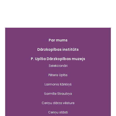
Galvenā
Par mums
izvēlne
Dārzkopības institūts
P. Upīša Dārzkopības muzejs
Selekcionāri
Pēteris Upītis
Laimonis Kārkliņš
Sarmīte Strautiņa
Ceriņu dārza vēsture
Ceriņu stāsti