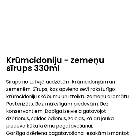
Krūmcidoniju - zemeņu
sīrups 330ml
Sīrups no Latvijā audzētām krūmcidonijām un
zemenēm. Sīrups, kas apvieno sevī raksturīgo
krūmcidoniju skābumu un izteiktu zemeņu aromātu.
Pasterizēts. Bez mākslīgām piedevām. Bez
konservantiem. Dabīga izejviela gatavojot
dzērienus, saldos ēdienus, želejas, kā arī jauka
piedeva kūku krēmu pagatavošanai.
Garšīga dzēriena pagatavošanai iesakām izmantot