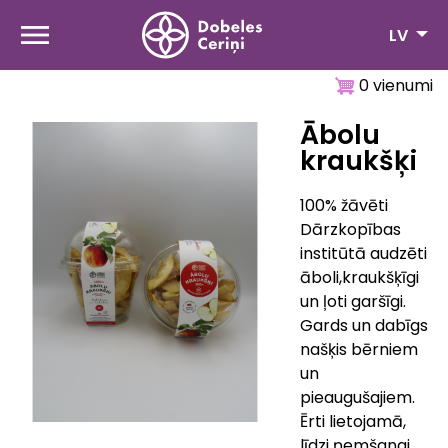
Pārlekt
uz
LV
galveno
saturu
0 vienumi
Ābolu
kraukšķi
100% žāvēti
Dārzkopības
institūtā audzēti
āboli,kraukšķīgi
un ļoti garšīgi.
Gards un dabīgs
našķis bērniem
un
pieaugušajiem.
Ērti lietojamā,
līdzi ņemšanai