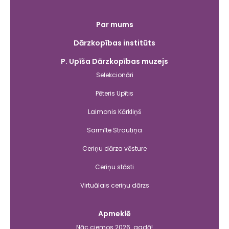
Galvenā
Par mums
izvēlne
Dārzkopības institūts
P. Upīša Dārzkopības muzejs
Selekcionāri
Pēteris Upītis
Laimonis Kārkliņš
Sarmīte Strautiņa
Ceriņu dārza vēsture
Ceriņu stāsti
Virtuālais ceriņu dārzs
Apmeklē
Nāc ciemos 2026. gadā!