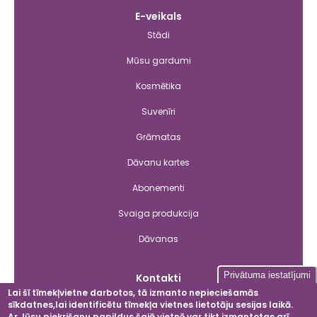
E-veikals
Stādi
Mūsu gardumi
Kosmētika
Suvenīri
Grāmatas
Dāvanu kartes
Abonementi
Svaiga produkcija
Dāvanas
Privātuma iestatījumi
Kontakti
Lai šī tīmekļvietne darbotos, tā izmanto nepieciešamās
sīkdatnes,lai identificētu tīmekļa vietnes lietotāju sesijas laikā.
Ar Jūsu piekrišanu papildus šajā vietnē var tikt izmantotas arī