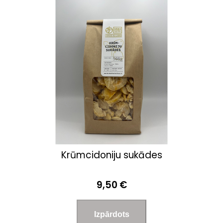
Krūmcidoniju sukādes
9,50 €