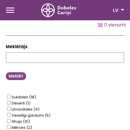
Pārlekt
uz
LV
galveno
saturu
0 vienumi
Meklētājs
Sukādes
(18)
Deserti
(1)
Limonādes
(4)
Veselīgi gardumi
(5)
Sīrupi
(10)
Mērces
(2)