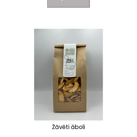
Žāvēti āboli