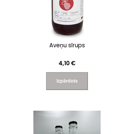
Aveņu sīrups
4,10 €