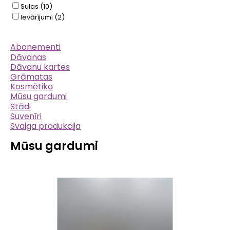
Sulas
(10)
Ievārījumi
(2)
E-
Abonementi
Veikala
Dāvanas
izvēlne
Dāvanu kartes
Grāmatas
Kosmētika
Mūsu gardumi
Stādi
Suvenīri
Svaiga produkcija
Mūsu gardumi