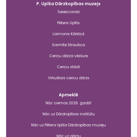
P. Upīša Dārzkopības muzejs
Selekcionāri
Pēteris Upītis
Laimonis Kārkliņš
Sarmīte Strautiņa
Ceriņu dārza vēsture
Ceriņu stāsti
Virtuālais ceriņu dārzs
Apmeklē
Nāc ciemos 2026. gadā!
Nāc uz Dārzkopības institūtu
Nāc uz Pētera Upīša Dārzkopības muzeju
Nāc uz dārzu