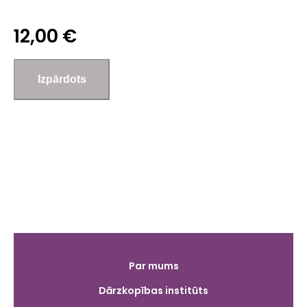
12,00 €
Galvenā
Par mums
izvēlne
Dārzkopības institūts