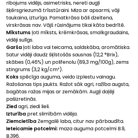
ribojums vidējs, asimetrisks, nereti augļi
šķērsgriezumā trīsstūraini. Miza ar apsarmi, vāji
taukaina, izturīga. Pamatkrāsa bāli dzeltena,
virskrāsas nav. Vājš rūsinājums tikai kāta bedrītē.
Mīkstums
ļoti mīksts, krēmkrāsas, smalkgraudains,
vidēji sulīgs.
Garša
ļoti laba vai teicama, saldskāba, aromātiska.
Satur vidēji daudz šķīstošās sausnas (12,2 °Brix),
skābes (0,46%) un polifenolu (89,3 mg/100g), zems
stingrums (3,2 kg/cm²).
Koks
spēcīga auguma, veido izplestu vainagu.
Ražošanas tips jaukts. Ražot sāk agri, ražība augsta,
bagātas ražas mijas ar zemākām. Augļi daļēji
pašizretinās.
Zied
agri, ziedi lieli.
Izturība
pret slimībām vidēja.
Ziemcietība
Zemgalē laba, citur nav pārbaudīta.
Ieteicamie potcelmi:
maza auguma potcelmi B.9,
B.396.