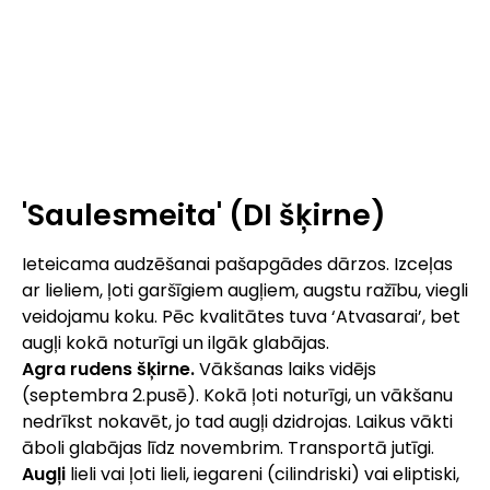
'Saulesmeita' (DI šķirne)
Ieteicama audzēšanai pašapgādes dārzos. Izceļas
ar lieliem, ļoti garšīgiem augļiem, augstu ražību, viegli
veidojamu koku. Pēc kvalitātes tuva ‘Atvasarai’, bet
augļi kokā noturīgi un ilgāk glabājas.
Agra rudens šķirne.
Vākšanas laiks vidējs
(septembra 2.pusē). Kokā ļoti noturīgi, un vākšanu
nedrīkst nokavēt, jo tad augļi dzidrojas. Laikus vākti
āboli glabājas līdz novembrim. Transportā jutīgi.
Augļi
lieli vai ļoti lieli, iegareni (cilindriski) vai eliptiski,