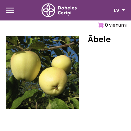
Pārlekt
uz
LV
galveno
saturu
0 vienumi
Ābele