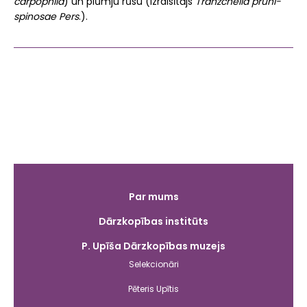
carpophila
) un plūmju rūsu (izraisītājs
Tranzchelia pruni-
spinosae Pers
.).
Galvenā
Par mums
izvēlne
Dārzkopības institūts
P. Upīša Dārzkopības muzejs
Selekcionāri
Pēteris Upītis