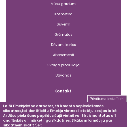
Mūsu gardumi
Kosmētika
Suvenīri
Grāmatas
Dāvanu kartes
Abonementi
Svaiga produkcija
Dāvanas
Kontakti
Privātuma iestatījumi
Lai šī tīmekļvietne darbotos, tā izmanto nepieciešamās
sīkdatnes,lai identificētu tīmekļa vietnes lietotāju sesijas laikā.
Facebook
Instagram
LinkedIn
YouT
Ar Jūsu piekrišanu papildus šajā vietnē var tikt izmantotas arī
analītiskās un mārketinga sīkdatnes. Sīkāka informācija par
sīkdatnēm skatīt
Šeit