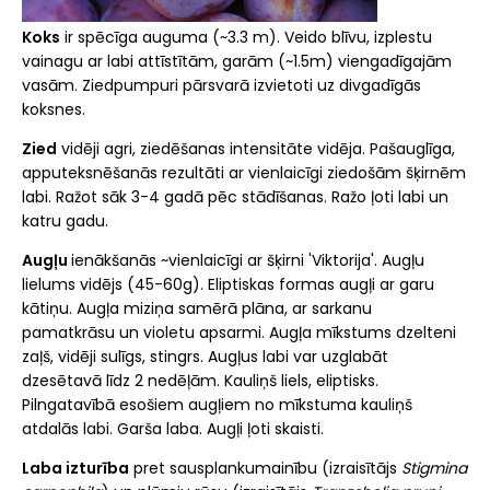
Koks
ir spēcīga auguma (~3.3 m). Veido blīvu, izplestu
vainagu ar labi attīstītām, garām (~1.5m) viengadīgajām
vasām. Ziedpumpuri pārsvarā izvietoti uz divgadīgās
koksnes.
Zied
vidēji agri, ziedēšanas intensitāte vidēja. Pašauglīga,
apputeksnēšanās rezultāti ar vienlaicīgi ziedošām šķirnēm
labi. Ražot sāk 3-4 gadā pēc stādīšanas. Ražo ļoti labi un
katru gadu.
Augļu
ienākšanās ~vienlaicīgi ar šķirni 'Viktorija'. Augļu
lielums vidējs (45-60g). Eliptiskas formas augļi ar garu
kātiņu. Augļa miziņa samērā plāna, ar sarkanu
pamatkrāsu un violetu apsarmi. Augļa mīkstums dzelteni
zaļš, vidēji sulīgs, stingrs. Augļus labi var uzglabāt
dzesētavā līdz 2 nedēļām. Kauliņš liels, eliptisks.
Pilngatavībā esošiem augļiem no mīkstuma kauliņš
atdalās labi. Garša laba. Augļi ļoti skaisti.
Laba izturība
pret sausplankumainību (izraisītājs
Stigmina