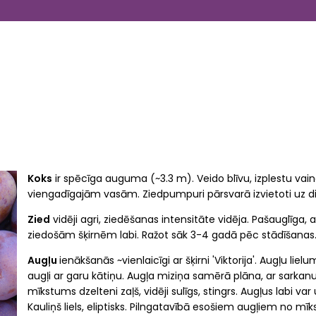
Koks
ir spēcīga auguma (~3.3 m). Veido blīvu, izplestu vain
viengadīgajām vasām. Ziedpumpuri pārsvarā izvietoti uz d
Zied
vidēji agri, ziedēšanas intensitāte vidēja. Pašauglīga, 
ziedošām šķirnēm labi. Ražot sāk 3-4 gadā pēc stādīšanas. 
Augļu
ienākšanās ~vienlaicīgi ar šķirni 'Viktorija'. Augļu lie
augļi ar garu kātiņu. Augļa miziņa samērā plāna, ar sarka
mīkstums dzelteni zaļš, vidēji sulīgs, stingrs. Augļus labi v
Kauliņš liels, eliptisks. Pilngatavībā esošiem augļiem no mī