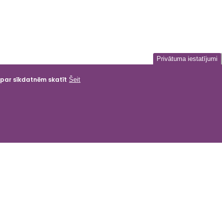
Privātuma iestatījumi
a par sīkdatnēm skatīt
Šeit