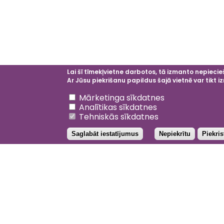
Lai šī tīmekļvietne darbotos, tā izmanto nepiecieš
Ar Jūsu piekrišanu papildus šajā vietnē var tikt
Atsaukt piekrišanu
Mārketinga sīkdatnes
Analītikas sīkdatnes
Tehniskās sīkdatnes
Saglabāt iestatījumus
Nepiekrītu
Piekri
Galvenā
izvēlne
Facebo
Inst
Li
202
YouTub
Priv
Not