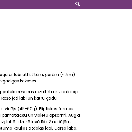
agu ar labi attīstītām, garām (~1.5m)
ivgadīgās koksnes.
apputeksnēšanās rezultāti ar vienlaicīgi
Ražo ļoti labi un katru gadu.
lums vidējs (45-60g). Eliptiskas formas
nu pamatkrāsu un violetu apsarmi. Augļa
ar uzglabāt dzesētavā līdz 2 nedēļām.
kstuma kauliņš atdalās labi. Garša laba.