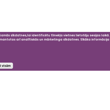
amās sīkdatnes,lai identificētu tīmekļa vietnes lietotāju sesijas laikā.
 izmantotas arī analītiskās un mārketinga sīkdatnes. Sīkāka informācij
st visām
ok
agram
nkedIn
Projektu atbalsta
4 © Dobeles ceriņi
e
ātuma politika
eikumi un nosacījumi