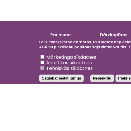
Galvenā
Par mums
Dārzkopības
izvēlne
institūts
Lai šī tīmekļvietne darbotos, tā izmanto nepiecieš
Ar Jūsu piekrišanu papildus šajā vietnē var tikt
Atsaukt piekrišanu
Mārketinga sīkdatnes
Analītikas sīkdatnes
Tehniskās sīkdatnes
Saglabāt iestatījumus
Nepiekrītu
Piekri
Facebo
Inst
Li
202
YouTub
Priv
Not