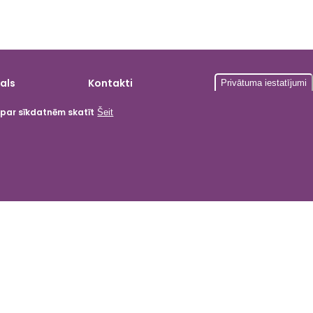
als
Kontakti
Privātuma iestatījumi
a par sīkdatnēm skatīt
Šeit
gardumi
ika
i
tas
 kartes
menti
 produkcija
as