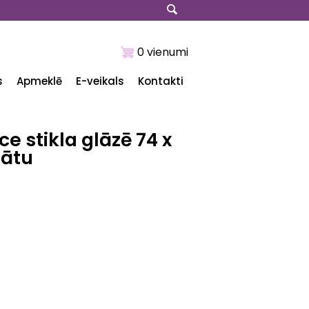
0 vienumi
s
Apmeklē
E-veikals
Kontakti
 stikla glāzē 74 x
mātu