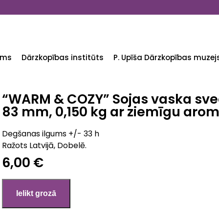
ums
Dārzkopības institūts
P. Upīša Dārzkopības muzej
“WARM & COZY” Sojas vaska svece
83 mm, 0,150 kg ar ziemīgu aro
Degšanas ilgums +/- 33 h
Ražots Latvijā, Dobelē.
6,00 €