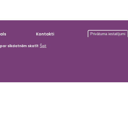
als
Kontakti
Privātuma iestatījumi
a par sīkdatnēm skatīt
Šeit
gardumi
ika
i
tas
 kartes
menti
 produkcija
as