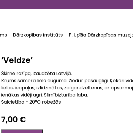
ums
Dārzkopības institūts
P. Upīša Dārzkopības muzej
‘Veldze’
Šķirne ražīga, izaudzēta Latvijā.
Krūms samērā liela auguma. Ziedi ir pašauglīgi. Ķekari vidēji 
lielas, ieapaļas, izlīdzinātas, zaļgandzeltenas, ar apsarmo
ienākas vidēji agri. Slimībizturība laba.
Salcietība - 20°C robežās
7,00 €