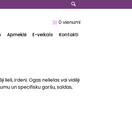
0 vienumi
s
Apmeklē
E-veikals
Kontakti
lieli, irdeni. Ogas nelielas vai vidēji
jumu un specifisku garšu, saldas,