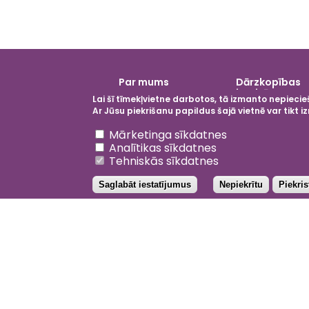
Galvenā
Par mums
Dārzkopības
izvēlne
institūts
Lai šī tīmekļvietne darbotos, tā izmanto nepiecieš
Ar Jūsu piekrišanu papildus šajā vietnē var tikt
Atsaukt piekrišanu
Mārketinga sīkdatnes
Analītikas sīkdatnes
Tehniskās sīkdatnes
Saglabāt iestatījumus
Nepiekrītu
Piekri
Facebo
Inst
Li
202
YouTub
Priv
Not