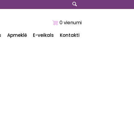
0 vienumi
s
Apmeklē
E-veikals
Kontakti