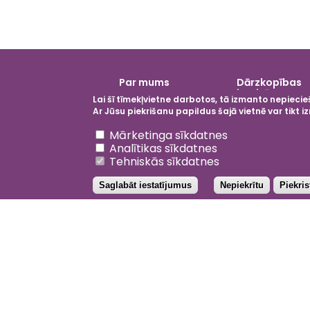
Galvenā
Par mums
Dārzkopības
izvēlne
institūts
Lai šī tīmekļvietne darbotos, tā izmanto nepiecieš
Ar Jūsu piekrišanu papildus šajā vietnē var tikt
Atsaukt piekrišanu
Mārketinga sīkdatnes
Analītikas sīkdatnes
Tehniskās sīkdatnes
Saglabāt iestatījumus
Nepiekrītu
Piekri
Facebo
Inst
Li
202
YouTub
Priv
Not