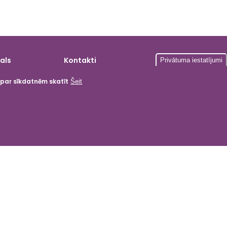
als
Kontakti
Privātuma iestatījumi
a par sīkdatnēm skatīt
Šeit
gardumi
ika
i
tas
 kartes
menti
 produkcija
as