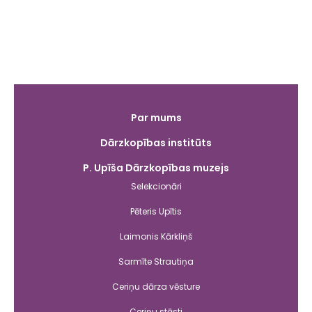
Galvenā
Par mums
izvēlne
Dārzkopības institūts
P. Upīša Dārzkopības muzejs
Selekcionāri
Pēteris Upītis
Laimonis Kārkliņš
Sarmīte Strautiņa
Ceriņu dārza vēsture
Ceriņu stāsti