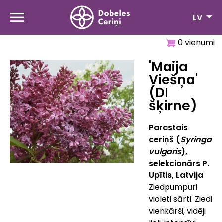
Pārlekt
uz
LV
galveno
saturu
0 vienumi
'Maija
Viešņa'
(DI
šķirne)
Parastais
ceriņš (
Syringa
vulgaris
),
selekcionārs P.
Upītis, Latvija
Ziedpumpuri
violeti sārti. Ziedi
vienkārši, vidēji