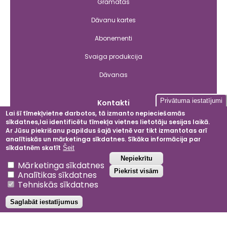
Grāmatas
Dāvanu kartes
Abonementi
Svaiga produkcija
Dāvanas
Privātuma iestatījumi
Kontakti
Lai šī tīmekļvietne darbotos, tā izmanto nepieciešamās
sīkdatnes,lai identificētu tīmekļa vietnes lietotāju sesijas laikā.
Ar Jūsu piekrišanu papildus šajā vietnē var tikt izmantotas arī
Facebook
Instagram
LinkedIn
YouT
analītiskās un mārketinga sīkdatnes. Sīkāka informācija par
sīkdatnēm skatīt
Šeit
Atsaukt piekrišanu
Nepiekrītu
Mārketinga sīkdatnes
Piekrist visām
Analītikas sīkdatnes
2024 © Dobeles ceriņi
Tehniskās sīkdatnes
Privātuma politika
Saglabāt iestatījumus
Noteikumi un nosacījumi