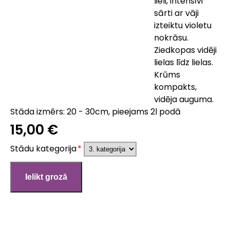
lieli, intensīvi
sārti ar vāji
izteiktu violetu
nokrāsu.
Ziedkopas vidēji
lielas līdz lielas.
Krūms
kompakts,
vidēja auguma.
Stāda izmērs: 20 - 30cm, pieejams 2l podā
15,00 €
Stādu kategorija