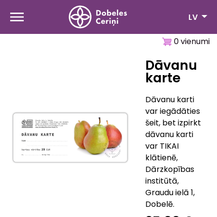
Pārlekt
uz
LV
galveno
saturu
0 vienumi
Dāvanu
karte
Dāvanu karti
var iegādāties
šeit, bet izpirkt
dāvanu karti
var TIKAI
klātienē,
Dārzkopības
institūtā,
Graudu ielā 1,
Dobelē.