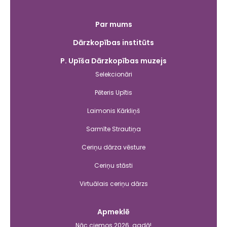
Galvenā
Par mums
izvēlne
Dārzkopības institūts
P. Upīša Dārzkopības muzejs
Selekcionāri
Pēteris Upītis
Laimonis Kārkliņš
Sarmīte Strautiņa
Ceriņu dārza vēsture
Ceriņu stāsti
Virtuālais ceriņu dārzs
Apmeklē
Nāc ciemos 2026. gadā!