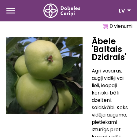
Pārlekt
uz
LV
galveno
saturu
0 vienumi
Ābele
'Baltais
Dzidrais'
Agri vasaras,
augļi vidēji vai
lieli, ieapaļi
koniski, bāli
dzelteni,
saldskābi. Koks
vidēja auguma,
pietiekami
izturīgs pret
kraupi, vidēji