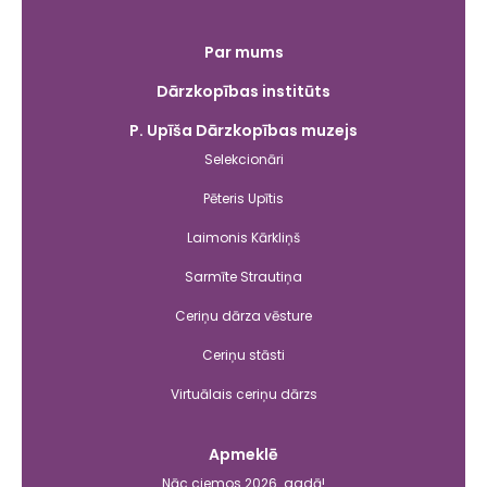
Galvenā
Par mums
izvēlne
Dārzkopības institūts
P. Upīša Dārzkopības muzejs
Selekcionāri
Pēteris Upītis
Laimonis Kārkliņš
Sarmīte Strautiņa
Ceriņu dārza vēsture
Ceriņu stāsti
Virtuālais ceriņu dārzs
Apmeklē
Nāc ciemos 2026. gadā!