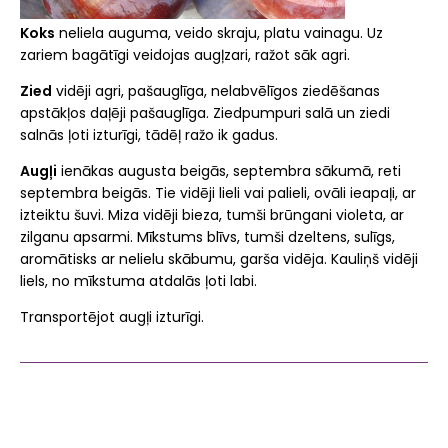
Koks
neliela auguma, veido skraju, platu vainagu. Uz
zariem bagātīgi veidojas augļzari, ražot sāk agri.
Zied
vidēji agri, pašauglīga, nelabvēlīgos ziedēšanas
apstākļos daļēji pašauglīga. Ziedpumpuri salā un ziedi
salnās ļoti izturīgi, tādēļ ražo ik gadus.
Augļi
ienākas augusta beigās, septembra sākumā, reti
septembra beigās. Tie vidēji lieli vai palieli, ovāli ieapaļi, ar
izteiktu šuvi. Miza vidēji bieza, tumši brūngani violeta, ar
zilganu apsarmi. Mīkstums blīvs, tumši dzeltens, sulīgs,
aromātisks ar nelielu skābumu, garša vidēja. Kauliņš vidēji
liels, no mīkstuma atdalās ļoti labi.
Transportējot augļi izturīgi.