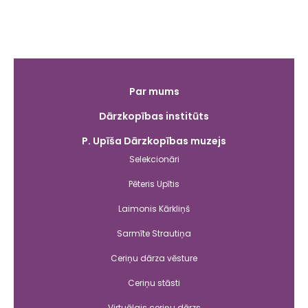
Galvenā
Par mums
izvēlne
Dārzkopības institūts
P. Upīša Dārzkopības muzejs
Selekcionāri
Pēteris Upītis
Laimonis Kārkliņš
Sarmīte Strautiņa
Ceriņu dārza vēsture
Ceriņu stāsti
Virtuālais ceriņu dārzs