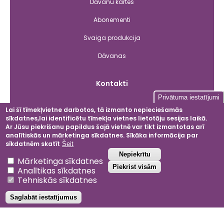
Dāvanu kartes
Abonementi
Svaiga produkcija
Dāvanas
Kontakti
Privātuma iestatījumi
Lai šī tīmekļvietne darbotos, tā izmanto nepieciešamās
sīkdatnes,lai identificētu tīmekļa vietnes lietotāju sesijas laikā.
Facebook
Instagram
LinkedIn
YouT
Ar Jūsu piekrišanu papildus šajā vietnē var tikt izmantotas arī
analītiskās un mārketinga sīkdatnes. Sīkāka informācija par
sīkdatnēm skatīt
Šeit
Atsaukt piekrišanu
Nepiekrītu
Mārketinga sīkdatnes
2024 © Dobeles ceriņi
Piekrist visām
Analītikas sīkdatnes
Privātuma politika
Tehniskās sīkdatnes
Noteikumi un nosacījumi
Saglabāt iestatījumus
Projektu atbalsta