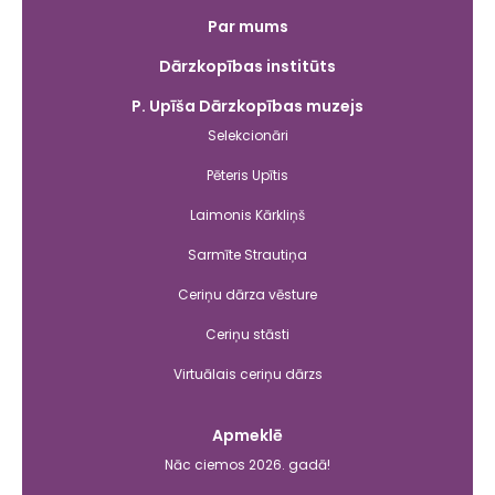
Galvenā
Par mums
izvēlne
Dārzkopības institūts
P. Upīša Dārzkopības muzejs
Selekcionāri
Pēteris Upītis
Laimonis Kārkliņš
Sarmīte Strautiņa
Ceriņu dārza vēsture
Ceriņu stāsti
Virtuālais ceriņu dārzs
Apmeklē
Nāc ciemos 2026. gadā!