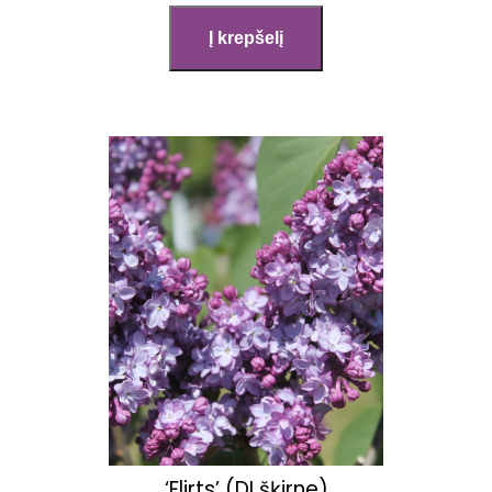
‘Flirts’ (DI šķirne)