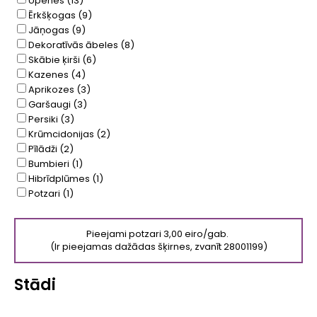
Upenes
(13)
Ērkšķogas
(9)
Jāņogas
(9)
Dekoratīvās ābeles
(8)
Skābie ķirši
(6)
Kazenes
(4)
Aprikozes
(3)
Garšaugi
(3)
Persiki
(3)
Krūmcidonijas
(2)
Pīlādži
(2)
Bumbieri
(1)
Hibrīdplūmes
(1)
Potzari
(1)
Pieejami potzari 3,00 eiro/gab.
(Ir pieejamas dažādas šķirnes, zvanīt 28001199)
Stādi