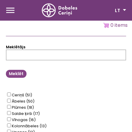
Pereiti
į
LT
pagrindinį
turinį
0 items
Meklētājs
Ceriņš
(51)
Ābeles
(50)
Plūmes
(18)
Saldie ķirši
(17)
Vīnogas
(16)
Kolonnābeles
(13)