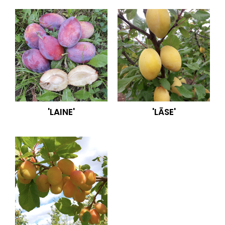
'LAINE'
'LĀSE'