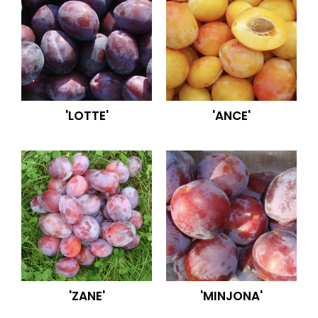
'LOTTE'
'ANCE'
'ZANE'
'MINJONA'