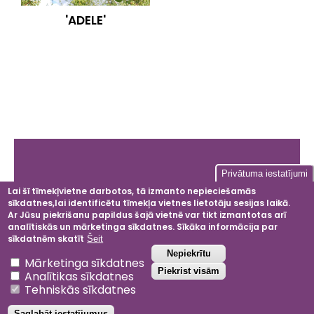
'ADELE'
Galvenā
Privātuma iestatījumi
izvēlne
Lai šī tīmekļvietne darbotos, tā izmanto nepieciešamās
sīkdatnes,lai identificētu tīmekļa vietnes lietotāju sesijas laikā.
Facebook
Instagram
LinkedIn
YouT
Ar Jūsu piekrišanu papildus šajā vietnē var tikt izmantotas arī
analītiskās un mārketinga sīkdatnes. Sīkāka informācija par
sīkdatnēm skatīt
Šeit
Atsaukt piekrišanu
Nepiekrītu
Mārketinga sīkdatnes
2024 © Dobeles ceriņi
Piekrist visām
Analītikas sīkdatnes
Privātuma politika
Tehniskās sīkdatnes
Noteikumi un nosacījumi
Saglabāt iestatījumus