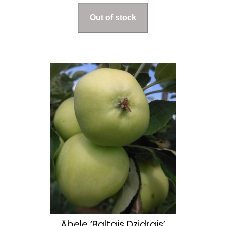
Ābele ‘Baltais Dzidrais’