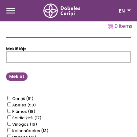
Skip
to
EN
main
content
0 items
Meklētājs
Ceriņš
(51)
Ābeles
(50)
Plūmes
(18)
Saldie ķirši
(17)
Vīnogas
(16)
Kolonnābeles
(13)