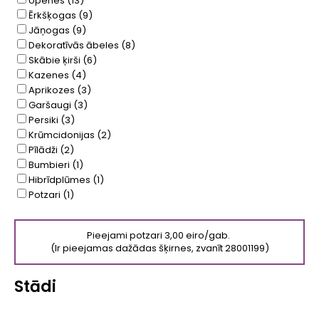
Upenes
(13)
Ērkšķogas
(9)
Jāņogas
(9)
Dekoratīvās ābeles
(8)
Skābie ķirši
(6)
Kazenes
(4)
Aprikozes
(3)
Garšaugi
(3)
Persiki
(3)
Krūmcidonijas
(2)
Pīlādži
(2)
Bumbieri
(1)
Hibrīdplūmes
(1)
Potzari
(1)
Pieejami potzari 3,00 eiro/gab.
(Ir pieejamas dažādas šķirnes, zvanīt 28001199)
Stādi