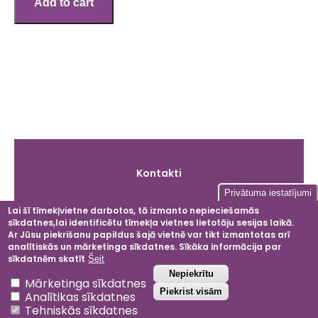
Galvenā
Kontakti
izvēlne
Privātuma iestatījumi
Lai šī tīmekļvietne darbotos, tā izmanto nepieciešamās
sīkdatnes,lai identificētu tīmekļa vietnes lietotāju sesijas laikā.
Facebook
Instagram
LinkedIn
YouT
Ar Jūsu piekrišanu papildus šajā vietnē var tikt izmantotas arī
analītiskās un mārketinga sīkdatnes. Sīkāka informācija par
sīkdatnēm skatīt
Šeit
Atsaukt piekrišanu
Nepiekrītu
Mārketinga sīkdatnes
2024 © Dobeles ceriņi
Piekrist visām
Analītikas sīkdatnes
Privātuma politika
Tehniskās sīkdatnes
Noteikumi un nosacījumi