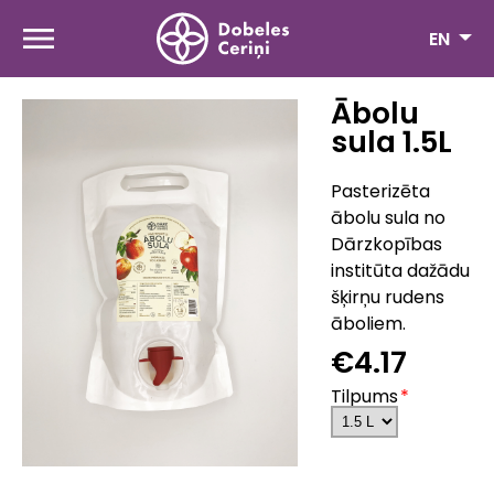
Skip
to
EN
main
content
Ābolu
sula 1.5L
Pasterizēta
ābolu sula no
Dārzkopības
institūta dažādu
šķirņu rudens
āboliem.
€4.17
Tilpums