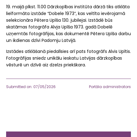
19. maijā plkst. 11.00
Dārzkopības institūta
dārzā tiks atklāta
lielformāta izstāde “Dobele 1973”, kas veltīta ievērojamā
selekcionāra
Pētera Upīša
130. jubilejai. Izstādē būs
skatāmas fotogrāfa
Alvja Upīša
1973. gadā Dobelē
uzņemtās fotogrāfijas, kas dokumentē Pētera Upīša darbu
un ikdienas dzīvi Padomju Latvijā.
Izstādes atklāšanā piedalīsies arī pats fotogrāfs Alvis Upītis.
Fotogrāfijas sniedz unikālu ieskatu Latvijas dārzkopības
vēsturē un dzīvē aiz dzelzs priekškara.
Submitted on: 07/05/2026
Portāla administrators