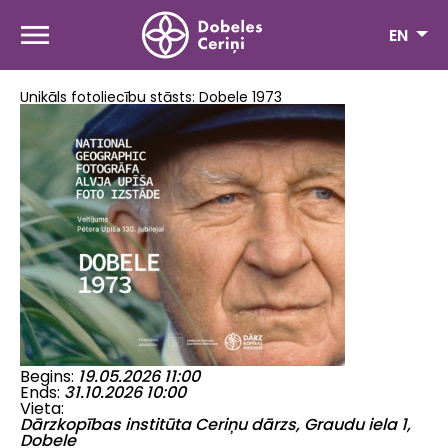
Skip
to
EN
main
content
Unikāls fotoliecību stāsts: Dobele 1973
Begins
19.05.2026 11:00
Ends
31.10.2026 10:00
Vieta
Dārzkopības institūta Ceriņu dārzs, Graudu iela 1,
Dobele