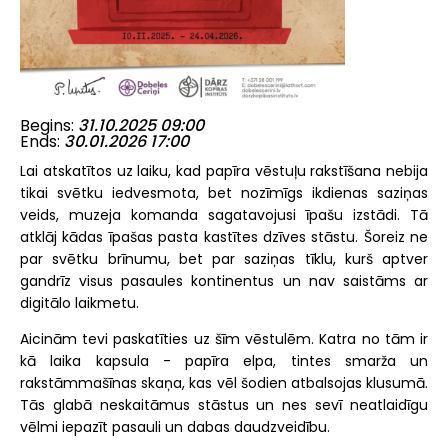
Begins
31.10.2025 09:00
Ends
30.01.2026 17:00
Lai atskatītos uz laiku, kad papīra vēstuļu rakstīšana nebija
tikai svētku iedvesmota, bet nozīmīgs ikdienas saziņas
veids, muzeja komanda sagatavojusi īpašu izstādi. Tā
atklāj kādas īpašas pasta kastītes dzīves stāstu. Šoreiz ne
par svētku brīnumu, bet par saziņas tīklu, kurš aptver
gandrīz visus pasaules kontinentus un nav saistāms ar
digitālo laikmetu.
Aicinām tevi paskatīties uz šīm vēstulēm. Katra no tām ir
kā laika kapsula - papīra elpa, tintes smarža un
rakstāmmašīnas skaņa, kas vēl šodien atbalsojas klusumā.
Tās glabā neskaitāmus stāstus un nes sevī neatlaidīgu
vēlmi iepazīt pasauli un dabas daudzveidību.