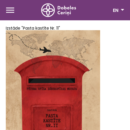
Skip
to
EN
main
content
Izstāde "Pasta kastīte Nr. 11"