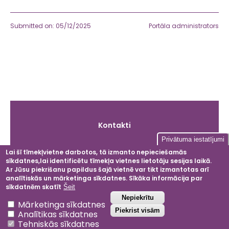
Submitted on: 05/12/2025
Portāla administrators
Galvenā
Kontakti
izvēlne
Privātuma iestatījumi
Lai šī tīmekļvietne darbotos, tā izmanto nepieciešamās
sīkdatnes,lai identificētu tīmekļa vietnes lietotāju sesijas laikā.
Facebook
Instagram
LinkedIn
YouT
Ar Jūsu piekrišanu papildus šajā vietnē var tikt izmantotas arī
analītiskās un mārketinga sīkdatnes. Sīkāka informācija par
sīkdatnēm skatīt
Šeit
Atsaukt piekrišanu
Nepiekrītu
Mārketinga sīkdatnes
2024 © Dobeles ceriņi
Piekrist visām
Analītikas sīkdatnes
Privātuma politika
Tehniskās sīkdatnes
Noteikumi un nosacījumi