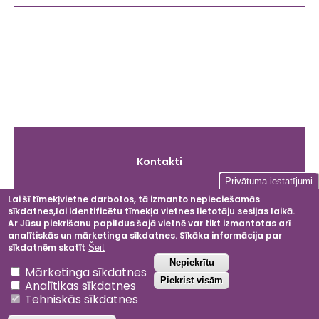
Galvenā
Kontakti
izvēlne
Privātuma iestatījumi
Lai šī tīmekļvietne darbotos, tā izmanto nepieciešamās
sīkdatnes,lai identificētu tīmekļa vietnes lietotāju sesijas laikā.
Facebook
Instagram
LinkedIn
YouT
Ar Jūsu piekrišanu papildus šajā vietnē var tikt izmantotas arī
analītiskās un mārketinga sīkdatnes. Sīkāka informācija par
sīkdatnēm skatīt
Šeit
Atsaukt piekrišanu
Nepiekrītu
Mārketinga sīkdatnes
2024 © Dobeles ceriņi
Piekrist visām
Analītikas sīkdatnes
Privātuma politika
Tehniskās sīkdatnes
Noteikumi un nosacījumi