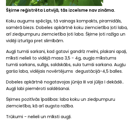
Šķirne reģistrēta Latvijā, tās izcelsme nav zināma.
Koku augums spēcīgs, tā vainags kompakts, piramidāls,
samērā biezs. Dobeles apkārtnē koku ziemcietība ļoti laba,
arī ziedpumpuru ziemcietība ļoti laba. Šķirne ļoti ražīga un
vidēji izturīga pret slimībām.
Augļi tumši sarkani, kad gatavi gandrīz melni, plakani apaļi,
mīksti nelieli to vidējā masa 3,5 - 4g, augļa mīkstums
tumši sarkans, sulīgs, saldskābs, sula tumši sarkana. Augļu
garša laba, vidējais novērtējums degustācijā-4,5 balles.
Dobeles apkārtnē nogatavojas jūnija III vai jūlija I dekādē..
Augļi labi piemēroti saldēšanai.
Šķirnes pozitīvās īpašības: laba koku un ziedpumpuru
ziemcietība, kā arī augsta ražība.
Trūkumi - nelieli un mīksti augļi.