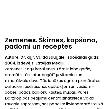
Zemenes. Šķirnes, kopšana,
padomi un receptes
Autore: Dr. agr. Valda Laugale, izdošanas gads:
2004, izdevējs: Latvijas Mediji
Zemenes ir ogu karalienes. Tām ir laba garša,
aromāts, tās satur bagātīgu vitamīnu un
minerālvielu devu. Tās ienākas agri un piemērotas
dažādiem audzēšanas apstākļiem un veidiem -
dobēs, podos, balkonu kastēs, mucās. Pūres
Dārzkopības pētījumu centra zinātniece Valda
Laugale saprotami, soli pa solim ikvienam stāsta, kā