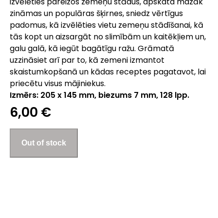
izvēlēties pareizos zemeņu stādus, apskata mazāk
zināmas un populāras šķirnes, sniedz vērtīgus
padomus, kā izvēlēties vietu zemeņu stādīšanai, kā
tās kopt un aizsargāt no slimībām un kaitēkļiem un,
galu galā, kā iegūt bagātīgu ražu. Grāmatā
uzzināsiet arī par to, kā zemeni izmantot
skaistumkopšanā un kādas receptes pagatavot, lai
priecētu visus mājiniekus.
Izmērs: 205 x 145 mm, biezums 7 mm, 128 lpp.
6,00 €