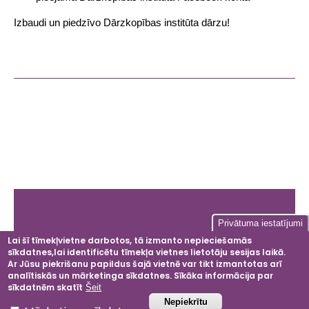
Izbaudi un piedzīvo Dārzkopības institūta dārzu!
Share
Facebook
Mastodon
Email
Galvenā
Privātuma iestatījumi
izvēlne
Lai šī tīmekļvietne darbotos, tā izmanto nepieciešamās
sīkdatnes,lai identificētu tīmekļa vietnes lietotāju sesijas laikā.
Facebook
Instagram
LinkedIn
YouT
Ar Jūsu piekrišanu papildus šajā vietnē var tikt izmantotas arī
analītiskās un mārketinga sīkdatnes. Sīkāka informācija par
sīkdatnēm skatīt
Šeit
Atsaukt piekrišanu
Nepiekrītu