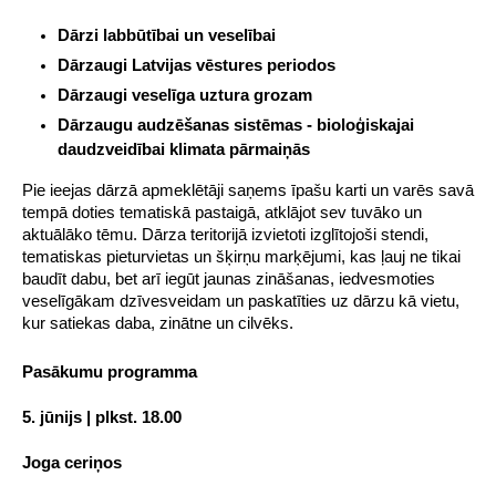
Dārzi labbūtībai un veselībai
Dārzaugi Latvijas vēstures periodos
Dārzaugi veselīga uztura grozam
Dārzaugu audzēšanas sistēmas - bioloģiskajai 
daudzveidībai klimata pārmaiņās
Pie ieejas dārzā apmeklētāji saņems īpašu karti un varēs savā 
tempā doties tematiskā pastaigā, atklājot sev tuvāko un 
aktuālāko tēmu. Dārza teritorijā izvietoti izglītojoši stendi, 
tematiskas pieturvietas un šķirņu marķējumi, kas ļauj ne tikai 
baudīt dabu, bet arī iegūt jaunas zināšanas, iedvesmoties 
veselīgākam dzīvesveidam un paskatīties uz dārzu kā vietu, 
kur satiekas daba, zinātne un cilvēks.
Pasākumu programma
5. jūnijs | plkst. 18.00
Joga ceriņos