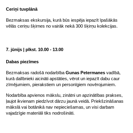
Ceriņi tuvplānā
Bezmaksas ekskursija, kurā būs iespēja iepazīt īpašākās 
vēlās ceriņu šķirnes no vairāk nekā 300 šķirņu kolekcijas.
7. jūnijs | plkst. 10.00 - 13.00
Dabas piezīmes
Bezmaksas radošā nodarbība 
Gunas Petermanes
 vadībā, 
kurā dalībnieki aicināti apstāties, vērot un iepazīt dabu caur 
zīmējumiem, pierakstiem un personīgiem novērojumiem.
Nodarbība apvienos mākslu, zinātni un apzinātības prakses, 
ļaujot ikvienam piedzīvot dārzu jaunā veidā. Priekšzināšanas 
mākslā vai botānikā nav nepieciešamas, un visi darbam 
vajadzīgie materiāli tiks nodrošināti.