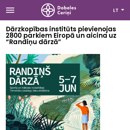
Pereiti
į
LT
pagrindinį
turinį
Dārzkopības institūts pievienojas
2800 parkiem Eiropā un aicina uz
“Randiņu dārzā”