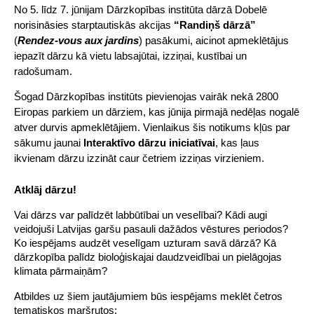
No 5. līdz 7. jūnijam Dārzkopības institūta dārzā Dobelē 
norisināsies starptautiskās akcijas 
“Randiņš dārzā”
(
Rendez-vous aux jardins
) pasākumi, aicinot apmeklētājus 
iepazīt dārzu kā vietu labsajūtai, izziņai, kustībai un 
radošumam.
Šogad Dārzkopības institūts pievienojas vairāk nekā 2800 
Eiropas parkiem un dārziem, kas jūnija pirmajā nedēļas nogalē 
atver durvis apmeklētājiem. Vienlaikus šis notikums kļūs par 
sākumu jaunai 
Interaktīvo dārzu iniciatīvai
, kas ļaus 
ikvienam dārzu izzināt caur četriem izziņas virzieniem.
Atklāj dārzu!
Vai dārzs var palīdzēt labbūtībai un veselībai? Kādi augi 
veidojuši Latvijas garšu pasauli dažādos vēstures periodos? 
Ko iespējams audzēt veselīgam uzturam savā dārzā? Kā 
dārzkopība palīdz bioloģiskajai daudzveidībai un pielāgojas 
klimata pārmaiņām?
Atbildes uz šiem jautājumiem būs iespējams meklēt četros 
tematiskos maršrutos: