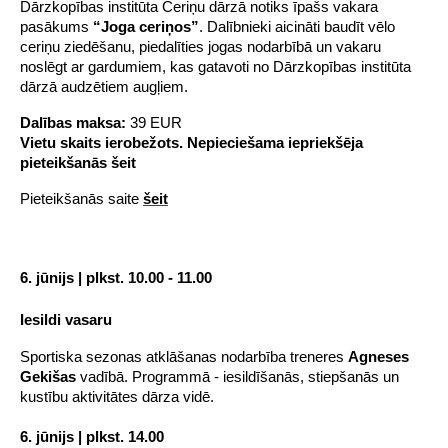
Dārzkopības institūta Ceriņu dārzā notiks īpašs vakara 
pasākums 
“Joga ceriņos”
. Dalībnieki aicināti baudīt vēlo 
ceriņu ziedēšanu, piedalīties jogas nodarbībā un vakaru 
noslēgt ar gardumiem, kas gatavoti no Dārzkopības institūta 
dārzā audzētiem augļiem.
Dalības maksa:
 39 EUR
Vietu skaits ierobežots. Nepieciešama iepriekšēja 
pieteikšanās šeit
Pieteikšanās saite 
šeit
6. jūnijs | plkst. 10.00 - 11.00
Iesildi vasaru
Sportiska sezonas atklāšanas nodarbība treneres 
Agneses 
Gekišas
 vadībā. Programmā - iesildīšanās, stiepšanās un 
kustību aktivitātes dārza vidē.
6. jūnijs | plkst. 14.00