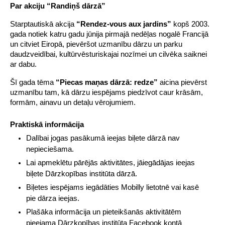
Par akciju “Randiņš dārzā”
Starptautiskā akcija 
“Rendez-vous aux jardins”
 kopš 2003. 
gada notiek katru gadu jūnija pirmajā nedēļas nogalē Francijā 
un citviet Eiropā, pievēršot uzmanību dārzu un parku 
daudzveidībai, kultūrvēsturiskajai nozīmei un cilvēka saiknei 
ar dabu.
Šī gada tēma 
“Piecas maņas dārzā: redze”
 aicina pievērst 
uzmanību tam, kā dārzu iespējams piedzīvot caur krāsām, 
formām, ainavu un detaļu vērojumiem.
Praktiskā informācija
Dalībai jogas pasākumā ieejas biļete dārzā nav 
nepieciešama.
Lai apmeklētu pārējās aktivitātes, jāiegādājas ieejas 
biļete Dārzkopības institūta dārzā.
Biļetes iespējams iegādāties Mobilly lietotnē vai kasē 
pie dārza ieejas.
Plašāka informācija un pieteikšanās aktivitātēm 
pieejama Dārzkopības institūta Facebook kontā