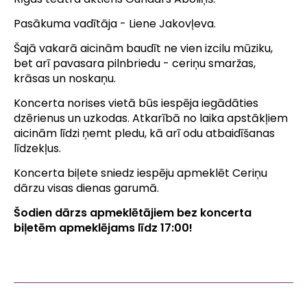
Pasākuma vadītāja - Liene Jakovļeva.
Šajā vakarā aicinām baudīt ne vien izcilu mūziku,
bet arī pavasara pilnbriedu - ceriņu smaržas,
krāsas un noskaņu.
Koncerta norises vietā būs iespēja iegādāties
dzērienus un uzkodas. Atkarībā no laika apstākļiem
aicinām līdzi ņemt pledu, kā arī odu atbaidīšanas
līdzekļus.
Koncerta biļete sniedz iespēju apmeklēt Ceriņu
dārzu visas dienas garumā.
Šodien dārzs apmeklētājiem bez koncerta
biļetēm apmeklējams līdz 17:00!
Share
Facebook
Mastodon
Email