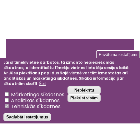
Galvenā
Privātuma iestatījumi
izvēlne
Lai šī tīmekļvietne darbotos, tā izmanto nepieciešamās
sīkdatnes,lai identificētu tīmekļa vietnes lietotāju sesijas laikā.
Facebook
Instagram
LinkedIn
YouT
Ar Jūsu piekrišanu papildus šajā vietnē var tikt izmantotas arī
analītiskās un mārketinga sīkdatnes. Sīkāka informācija par
sīkdatnēm skatīt
Šeit
Atsaukt piekrišanu
Nepiekrītu
Mārketinga sīkdatnes
2024 © Dobeles ceriņi
Piekrist visām
Analītikas sīkdatnes
Privātuma politika
Tehniskās sīkdatnes
Noteikumi un nosacījumi
Saglabāt iestatījumus
Projektu atbalsta