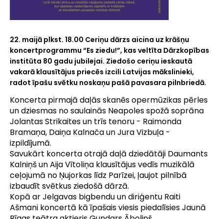
22. maijā plkst. 18.00
Ceriņu dārzs
aicina uz krāšņu
koncertprogrammu “Es ziedu!”, kas veltīta Dārzkopības
institūta 80 gadu jubilejai. Ziedošo ceriņu ieskautā
vakarā klausītājus priecēs izcili Latvijas mākslinieki,
radot īpašu svētku noskaņu pašā pavasara pilnbriedā.
Koncerta pirmajā daļās skanēs opermūzikas pērles
un dziesmas no saulainās Neapoles spožā soprāna
Jolantas Strikaites un trīs tenoru - Raimonda
Bramaņa, Daiņa Kalnača un Jura Vizbuļa -
izpildījumā.
Savukārt koncerta otrajā daļā dziedātāji Daumants
Kalniņš un Aija Vītoliņa klausītājus vedīs muzikālā
ceļojumā no Ņujorkas līdz Parīzei, ļaujot pilnībā
izbaudīt svētkus ziedošā dārzā.
Kopā ar Jelgavas bigbendu un diriģentu Raiti
Ašmani koncertā kā īpašais viesis piedalīsies Jaunā
Rīgas teātra aktieris Gundars Āboliņš.