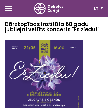
Pereiti
į
LT
pagrindinį
turinį
Dārzkopības institūta 80 gadu
jubilejai veltīts koncerts "Es ziedu!"