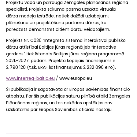
Projektu vada un pārrauga Zemgales plānošanas reģiona
speciālisti. Projekta sākuma posmā uzsākta virtuālā
dārza modeļa izstrāde, notiek dažādi uzlabojumi,
plānošana un projektēšana partneru dārzos, ko
paredzēts demonstrēt citiem dārzu veidotājiem.
Projekts Nr. C036 “Integrēta sistēma interaktīvai publisko
dārzu attīstībai Baltijas jūras reģionā jeb “Interactive
gardens” tiek īstenots Baltijas jūras reģiona programmā
2021.-2027. gadam. Projekta kopējais finansējums ir
2 790 120 (t.sk. ERAF līdzfinansējums 2 232 096 eiro).
www.interreg-baltic.eu
/ www.europa.eu
Šī publikācija ir sagatavota ar Eiropas Savienības finansiālo
atbalstu. Par šīs publikācijas saturu pilnībā atbild Zemgales
Plānošanas reģions, un tas nekādos apstākļos nav
uzskatāms par Eiropas Savienības oficiālo nostāju.
Share
Facebook
Mastodon
Email