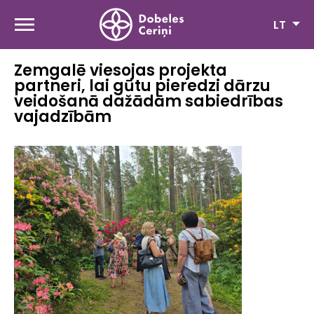
Pereiti
į
LT
pagrindinį
turinį
Zemgalē viesojas projekta
partneri, lai gūtu pieredzi dārzu
veidošanā dažādām sabiedrības
vajadzībām