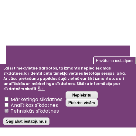
Galvenā
Privātuma iestatījumi
izvēlne
Lai šī tīmekļvietne darbotos, tā izmanto nepieciešamās
sīkdatnes,lai identificētu tīmekļa vietnes lietotāju sesijas laikā.
Facebook
Instagram
LinkedIn
YouT
Ar Jūsu piekrišanu papildus šajā vietnē var tikt izmantotas arī
analītiskās un mārketinga sīkdatnes. Sīkāka informācija par
sīkdatnēm skatīt
Šeit
Atsaukt piekrišanu
Nepiekrītu
Mārketinga sīkdatnes
2024 © Dobeles ceriņi
Piekrist visām
Analītikas sīkdatnes
Privātuma politika
Tehniskās sīkdatnes
Noteikumi un nosacījumi
Saglabāt iestatījumus
Projektu atbalsta