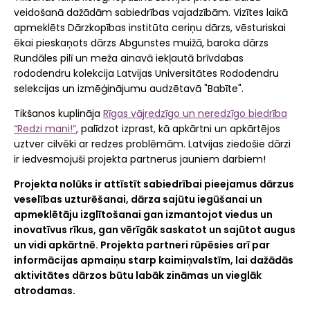
veidošanā dažādām sabiedrības vajadzībām. Vizītes laikā
apmeklēts Dārzkopības institūta ceriņu dārzs, vēsturiskai
ēkai pieskaņots dārzs Abgunstes muižā, baroka dārzs
Rundāles pilī un meža ainavā iekļautā brīvdabas
rododendru kolekcija Latvijas Universitātes Rododendru
selekcijas un izmēģinājumu audzētavā "Babīte".
Tikšanos kuplināja
Rīgas vājredzīgo un neredzīgo biedrība
“Redzi mani!”
, palīdzot izprast, kā apkārtni un apkārtējos
uztver cilvēki ar redzes problēmām. Latvijas ziedošie dārzi
ir iedvesmojuši projekta partnerus jauniem darbiem!
Projekta nolūks ir attīstīt sabiedrībai pieejamus dārzus
veselības uzturēšanai, dārza sajūtu iegūšanai un
apmeklētāju izglītošanai gan izmantojot viedus un
inovatīvus rīkus, gan vērīgāk saskatot un sajūtot augus
un vidi apkārtnē. Projekta partneri rūpēsies arī par
informācijas apmaiņu starp kaimiņvalstīm, lai dažādās
aktivitātes dārzos būtu labāk zināmas un vieglāk
atrodamas.