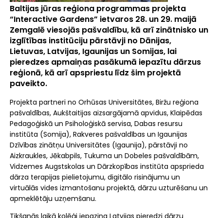
Baltijas jūras reģiona programmas projekta
“Interactive Gardens” ietvaros 28. un 29. maijā
Zemgalē viesojās pašvaldību, kā arī zinātnisko un
izglītības institūciju pārstāvji no Dānijas,
Lietuvas, Latvijas, Igaunijas un Somijas, lai
pieredzes apmaiņas pasākumā iepazītu dārzus
reģionā, kā arī apspriestu līdz šim projektā
paveikto.
Projekta partneri no Orhūsas Universitātes, Biržu reģiona
pašvaldības, Aukštaitijas aizsargājamā apvidus, Klaipēdas
Pedagoģiskā un Psiholoģiskā servisa, Dabas resursu
institūta (Somija), Rakveres pašvaldības un Igaunijas
Dzīvības zinātņu Universitātes (Igaunija), pārstāvji no
Aizkraukles, Jēkabpils, Tukuma un Dobeles pašvaldībām,
Vidzemes Augstskolas un Dārzkopības institūta apsprieda
dārza terapijas pielietojumu, digitālo risinājumu un
virtuālās vides izmantošanu projektā, dārzu uzturēšanu un
apmeklētāju uzņemšanu.
Tikšanās laikā kolēģi iepazina Latvijas pieredzi dārzu