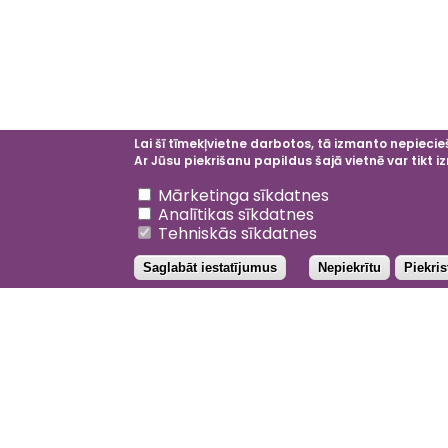
Lai šī tīmekļvietne darbotos, tā izmanto nepiecieš
Ar Jūsu piekrišanu papildus šajā vietnē var tikt
Atsaukt piekrišanu
Mārketinga sīkdatnes
Analītikas sīkdatnes
Tehniskās sīkdatnes
Saglabāt iestatījumus
Nepiekrītu
Piekri
Galvenā
izvēlne
Facebo
Inst
Li
202
YouTub
Priv
Not