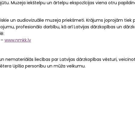
tu. Muzeja iekštelpu un ārtelpu ekspozīcijas viena otru papildi
skie un audiovizuālie muzeja priekšmeti. Krājums joprojām tiek pa
ojumu, profesionālo darbību, kā arī Latvijas dārzkopības un dārzk
dē:
 –
www.nmkk.lv
n nemateriālās liecības par Latvijas dārzkopības vēsturi, veicino
a Pētera Upīša personību un mūža veikumu.