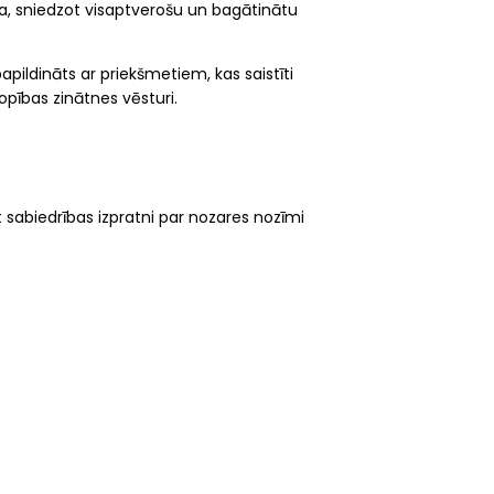
na, sniedzot visaptverošu un bagātinātu
pildināts ar priekšmetiem, kas saistīti
opības zinātnes vēsturi.
t sabiedrības izpratni par nozares nozīmi