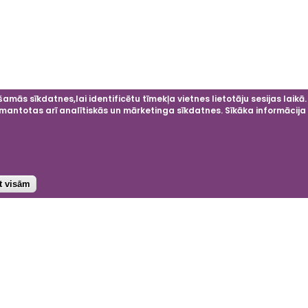
amās sīkdatnes,lai identificētu tīmekļa vietnes lietotāju sesijas laikā.
 izmantotas arī analītiskās un mārketinga sīkdatnes. Sīkāka informācij
st visām
ok
agram
nkedIn
Projektu atbalsta
4 © Dobeles ceriņi
e
ātuma politika
eikumi un nosacījumi