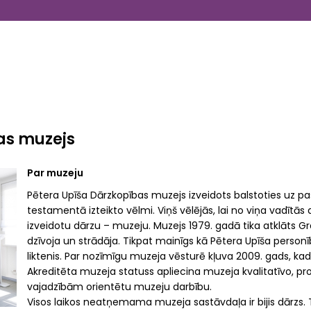
as muzejs
Par muzeju
Pētera Upīša Dārzkopības muzejs izveidots balstoties uz p
testamentā izteikto vēlmi. Viņš vēlējās, lai no viņa vadītās 
izveidotu dārzu – muzeju. Muzejs 1979. gadā tika atklāts Gr
dzīvoja un strādāja. Tikpat mainīgs kā Pētera Upīša personīb
liktenis. Par nozīmīgu muzeja vēsturē kļuva 2009. gads, kad
Akreditēta muzeja statuss apliecina muzeja kvalitatīvo, pr
vajadzībām orientētu muzeju darbību.
Visos laikos neatņemama muzeja sastāvdaļa ir bijis dārzs.