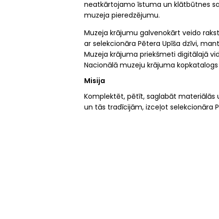
neatkārtojamo īstuma un klātbūtnes sajū
muzeja pieredzējumu.
Muzeja krājumu galvenokārt veido raksti
ar selekcionāra Pētera Upīša dzīvi, mant
Muzeja krājuma priekšmeti digitālajā vi
Nacionālā muzeju krājuma kopkatalogs
Misija
Komplektēt, pētīt, saglabāt materiālās u
un tās tradīcijām, izceļot selekcionār
Share
Facebook
Mastodon
Email