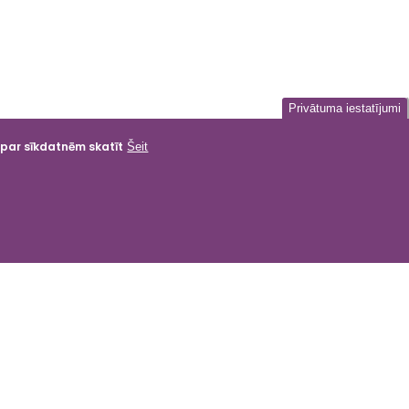
Privātuma iestatījumi
a par sīkdatnēm skatīt
Šeit