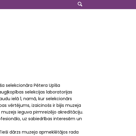
aša selekcionāra Pētera Upīša
augļkopības selekcijas laboratorijas
audu ielā 1, namā, kur selekcionārs
as vērtējums, izaicinošs ir bijis muzeja
 muzejs ieguva pirmreizējo akreditāciju.
ofesionālo, uz sabiedrības interesēm un
 Tieši dārzs muzeja apmeklētājos rada