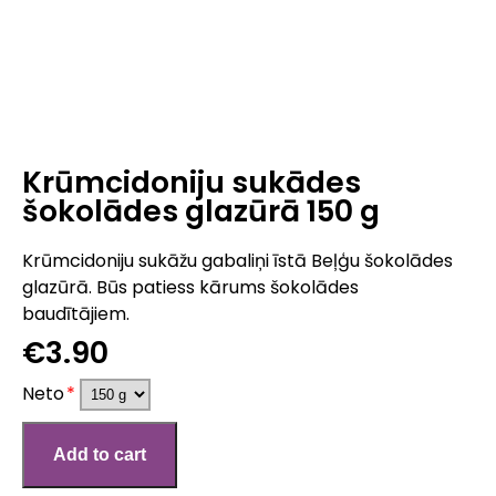
Krūmcidoniju sukādes
šokolādes glazūrā 150 g
Krūmcidoniju sukāžu gabaliņi īstā Beļģu šokolādes
glazūrā. Būs patiess kārums šokolādes
baudītājiem.
€3.90
Neto