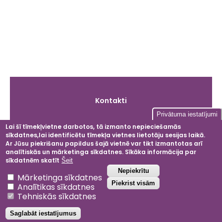
Galvenā
Kontakti
izvēlne
Privātuma iestatījumi
Lai šī tīmekļvietne darbotos, tā izmanto nepieciešamās
sīkdatnes,lai identificētu tīmekļa vietnes lietotāju sesijas laikā.
Facebook
Instagram
LinkedIn
YouT
Ar Jūsu piekrišanu papildus šajā vietnē var tikt izmantotas arī
analītiskās un mārketinga sīkdatnes. Sīkāka informācija par
sīkdatnēm skatīt
Šeit
Atsaukt piekrišanu
Nepiekrītu
Mārketinga sīkdatnes
2024 © Dobeles ceriņi
Piekrist visām
Analītikas sīkdatnes
Privātuma politika
Tehniskās sīkdatnes
Noteikumi un nosacījumi
Saglabāt iestatījumus